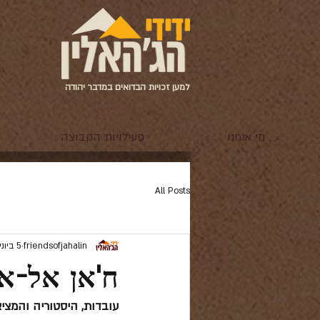
למען זכויות הבדואים במדבר יהודה
מי אנחנו
פעילויות הקבוצה
All Posts
friendsofjahalin
5 ביוני
ח'אן אל-א
עובדות, היסטוריה והמציא