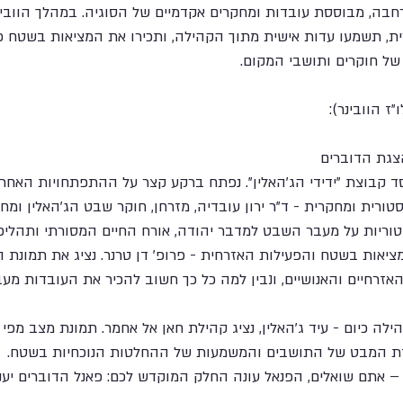
חבה, מבוססת עובדות ומחקרים אקדמיים של הסוגיה. במהלך הוובי
ת, תשמעו עדות אישית מתוך הקהילה, ותכירו את המציאות בשטח כ
 חוקרים ותושבי המקום.
 הוובינר): 
יסד קבוצת "ידידי הג'האלין". נפתח ברקע קצר על ההתפתחויות האחרונ
 סקירה היסטורית ומחקרית - ד"ר ירון עובדיה, מזרחן, חוקר שבט הג'האלין ו
וריות על מעבר השבט למדבר יהודה, אורח החיים המסורתי ותהליכי 
. 20:20–20:35 | המציאות בשטח והפעילות האזרחית - פרופ' דן טרנר. נציג את תמו
אזרחיים והאנושיים, ונבין למה כל כך חשוב להכיר את העובדות מעב
| החיים בקהילה כיום - עיד ג'האלין, נציג קהילת חאן אל אחמר. תמונת מצב 
קודת המבט של התושבים והמשמעות של ההחלטות הנוכחיות בשטח. 
| דיון פתוח – אתם שואלים, הפנאל עונה החלק המוקדש לכם: פאנל הדוברים 