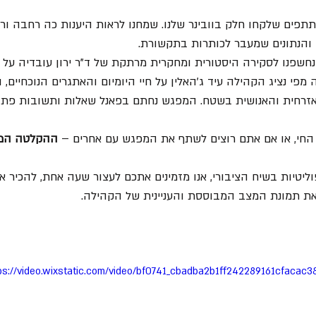
ים שלקחו חלק בוובינר שלנו. שמחנו לראות היענות כה רחבה ורצו
והנתונים שמעבר לכותרות בתקשורת.
פנו לסקירה היסטורית ומחקרית מרתקת של ד"ר ירון עובדיה על ש
פי נציג הקהילה עיד ג'האלין על חיי היומיום והאתגרים הנוכחיים, ופ
זרחית והאנושית בשטח. המפגש נחתם בפאנל שאלות ותשובות פתו
חי, או אם אתם רוצים לשתף את המפגש עם אחרים – 
ההקלטה המל
וליטיות בשיח הציבורי, אנו מזמינים אתכם לעצור שעה אחת, להכיר 
 את תמונת המצב המבוססת והעניינית של הקהילה.
ps://video.wixstatic.com/video/bf0741_cbadba2b1ff242289161cfacac3