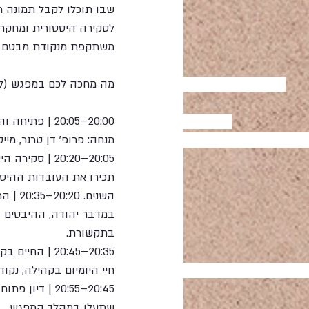
שבו תוכלו לקבל תמונה ר
לסקירה היסטורית ומחקרי
משתקפת מנקודת מבטם של
מה מחכה לכם במפגש (לו"ז
20:00–20:05 | פתיחה והצגת הדוברים 
מנחה: פרופ' דן טרנר, מי
20:05–20:20 |
תכירו את העובדות ההיסט
השנים
במדבר יהודה, ההיבטים ה
בתקשורת. 
20:35–20:45 
חיי היומיום בקהילה, נ
20:45–20:55 
שתעלו במהלך המפגש.