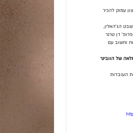
ן עמוק להכיר 
בט הג'האלין, 
רופ' דן טרנר 
ח וחשוב עם 
אה של הוובינר 
את העובדות 
htt