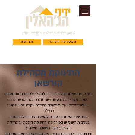
למען זכויות הבדואים במדבר יהודה
הצטרפו אלינו
תרומה
התינוקת מקהילת
קורשאן
כחלק מהפעילות שלנו בידידי הג'האלין לקחנו תחת חסותנו
תינוקת מקהילת קורשאן, אשר נולדה עם הפרעה נדירה
שאפשר לרפא עם פורמולה מיוחדת ויקרה שאין להשיג
ברש"פ.
ביום שישי האחרון העברנו למשפחה פורמולה נוספת.
בעקבות השימוש בפורמולה התינוקת הולכת ומתחזקת
והשבוע פעם ראשונה חייכה!!!
תודות רבות לחברה שתרמה את הפורמולה ושאר התורמים