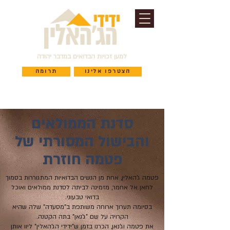
למען זכויות הבדואים במדבר יהודה
הצטרפו אלינו
תרומה
סדנת הממולאים
והבישול המסורתי של
פטמה חוזרת
פטמה ג'האלין, אחת מן הנשים הבדואיות המתגוררות בסמוך
לחאן אל אחמר, מזמינה לביתה לסדנת ממולאים ואוכל
בדואי טבעוני.
בסיומה תערוך ארוחה משותפת ב"מסעדה" שלה שהיא
הקרויה על שם "ג'נאן" בתה הקטנה.
את פטמה וג'נאן, הכרנו בזמן ש"ידידי הג'האלין" ליוו אותן