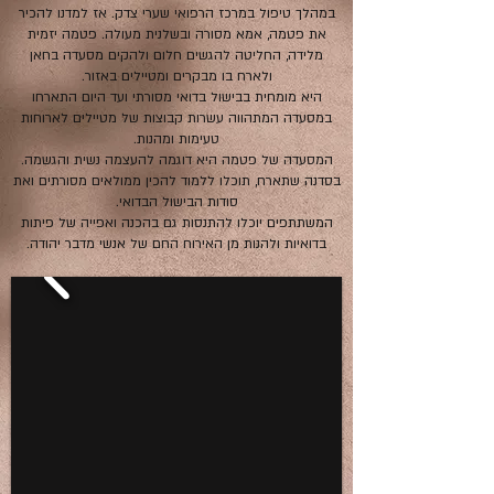
במהלך טיפול במרכז הרפואי שערי צדק. אז למדנו להכיר
את פטמה, אמא מסורה ובשלנית מעולה. פטמה יזמית
מלידה, החליטה להגשים חלום ולהקים מסעדה בחאן
ולארח בו מבקרים ומטיילים באזור.
היא מומחית בבישול בדואי מסורתי ועד היום התארחו
במסעדה המתהווה עשרות קבוצות של מטיילים לארוחות
טעימות ומהנות.
המסעדה של פטמה היא דוגמה להעצמה נשית והגשמה.
בסדנה שתארח, תוכלו ללמוד להכין ממולאים מסורתים ואת
סודות הבישול הבדואי.
המשתתפים יוכלו להתנסות גם בהכנה ואפייה של פיתות
בדואיות ולהנות מן האירוח החם של אנשי מדבר יהודה.