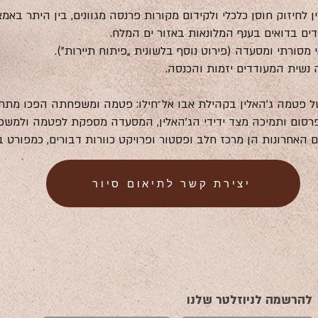
ן לחיזוק חוסן כלכלי ולקידום מקורות פרנסה מגוונים, בין היתר באמצ
דים בדואים בענף המלונאות באזור ים המלח.
 מסורתי ומסעדה (פירוט נוסף בלשונית „פיתוח תיירות”).
 נשית המעודדים יזמות והכנסה.
של פטמה ג׳האלין בקהילת אבו אל־חילו: פטמה ומשפחתה הפכו מת
פרסום ותמיכה מצד ידידי הג׳האלין, המסעדה מספקת לפטמה ולמשפח
 האחרונות הן מרכז חלב ופסטור ופרויקט כוורות דבורים, כמפורט ב
יצירת קשר לתיאום סיור
להרשמה לניוזלטר שלנו