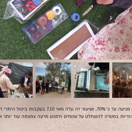
האבטלה בקרב בני שבט הג׳האלין מגיעה עד כ־70%, ושיעור
ודיות במטרה להשתלט על שטחים ולמנוע מרעה צמצמה עוד יותר א