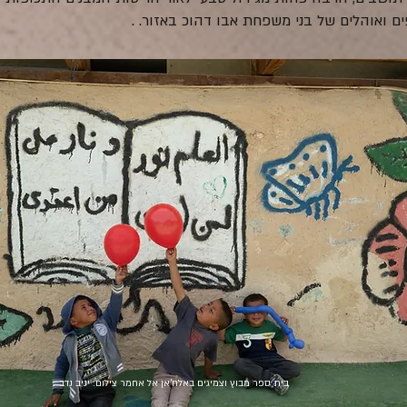
ם ואוהלים של בני משפחת אבו דהוכ באזור. .
בית ספר מבוץ וצמיגים באלח'אן אל אחמר
צילום: יניב נדב