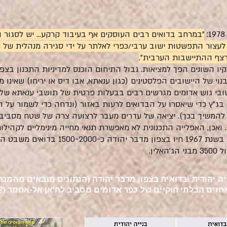
"במרחב בדואים רבים העוסקים אף בעיבוד קרקע... יש לסגור ה
 לעצור התפשטות ישוב ערבי/כפרי לאלתר על ידי סגירה מנהלית של ת
רצף ההתיישבות הערבית".
יו השונים הפך למציאות. גבול התיחום הוכנס למדיניות התכנון בצפ
 של היישובים הפלסטינים (כגון ענאתא, אבו דיס או יריחו) שאינו 
בי גוש אדומים מגרשים רבים בבעלות פרטית של תושבי ענאתא שלא 
בג"ץ כדי שיאסרו על הבדואים לרעות באזור (ונדחה כדי לשמור על
המשיך בכך). יציאה של עדרים מעבר לרצועה צרה של שטח מסביב ל
ואכן, האפלייה התכנונית לא מאפשרת תנאי מחייה מינימליים לקהילות
יה יהודית ובדואית בצפון מדבר יהודה (הנתונים מובאים מהמנה
ים הבלתי חוקיים של כפר אדומים מסביב לח'אן אל-אחמר (2022)