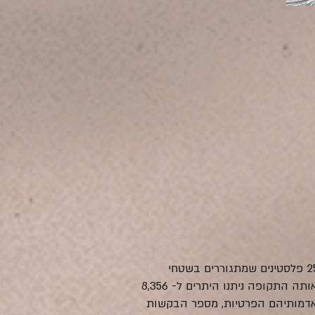
בשנים האחרונות, שיעור היתרי הבנייה שניתנים לכ 250,000 פלסטינים שמתגוררים בשטחי C אפסי (פחות מאחוז). על פי המנהל האזרחי, בין
השנים 2016-2020 אושרו לפלסטינים 24 מתוך 2,550 בקשות שהוגשו (0.9%). לעומת זאת, על פי הלמ"ס, באותה התקופה ניתנו היתרים ל- 8,356
 בנייה גם על אדמותיהם הפרטיות, מספר הבקשות