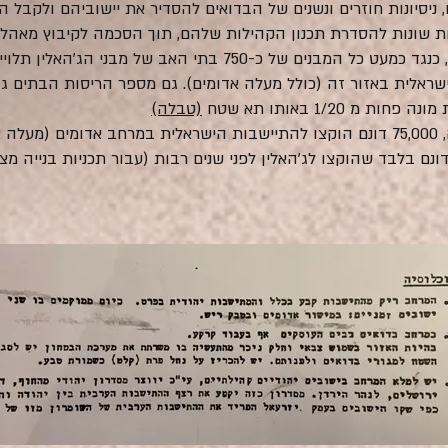
 ניסיונות חוזרים ונשנים של הבדואים להסדיר את יישוביהם ולקבל הי
ן הגישו לאורך השנים 12 תוכניות שונות להסדרת תכנון הקהילות שלהם, תוך הסכמה לק
אף לא אחת נדונה או אושרה. בהתאמה, כנגד כמעט כל המבנים של כ-750
1/20 באותו תא שטח
(טבלה)
מתוך כלל השטחים בצפון מדבר יהודה, 75,000 דונם הוקצו להתיישבות הישראלית במרחב אד
מון, קידר ומצפה יריחו) לעומת 320 דונם בלבד שהוקצו לג'האלין לפני שנים רבות (עבור ת