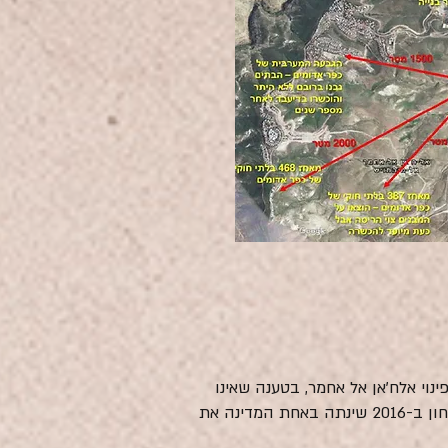
בים" לפינוי אלח'אן אל אחמר, בטענה שאינו
מתערב בשיקול הדעת התכנוני של המדינה בנוגע לאדמות מדינה. עם כניסת השר ליברמן לתפקיד שר הביטחון ב-2016 שינתה באחת המדינה את