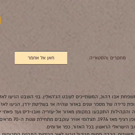
מחקרים והסטוריה
חאן אל אחמר
פחת אבו דהוכ, המשתייכים לשבט הג'האלין. בני השבט הגיעו לאזו
ת שנות ה-50. לאחר תקופת נדידה של מספר שנים באזור שהיה אז בשליטת ירדן, הגי
הצטמצמה והקהילות התקבעו במקומן מאזור אל-עזריה ואבו-דיס ועד פאת
אלח'אן אל-אחמר שיושבת 
 הישראלי הראשון בכל האזור, כפר אדומים.
כיום, גרות בקהילה 28 משפחות - 200 תושבים, הרבה פחות מגידול טבעי לאור הריסות המבנים