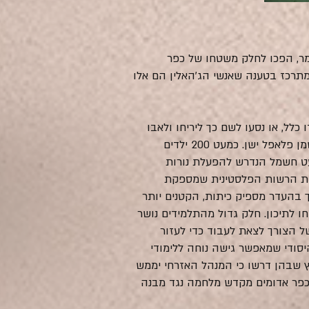
 אל אחמר, הפכו לחלק משטחו של כפר
 שמתרכז בטענה שאנשי הג'האלין הם אלו
 כלל, או נסעו לשם כך ליריחו ולאבו
דיס. בעזרת עמותה איטלקית בנו התושבים בית ספר אקולוגי מצמיגים משומשים ממולאים בוץ ומחוזקים בשמן פלאפל ישן. כמעט 200 ילדים
עט חשמל הנדרש להפעלת נורות
כמי אוסלו, החינוך של האזרחים הפלסטינים בשטחי C הינו באחריות הרשות הפלסטינית שמספקת
ך בהעדר מספיק כיתות, הקטנים יותר
ו לתיכון. חלק גדול מהתלמידים נושר
 הצורך לצאת לעבוד כדי לעזור
סודי שמאפשר גישה נוחה ללימודי
"ץ שבהן דרשו כי המנהל האזרחי יממש
שכפר אדומים מקדש מלחמה נגד מבנה