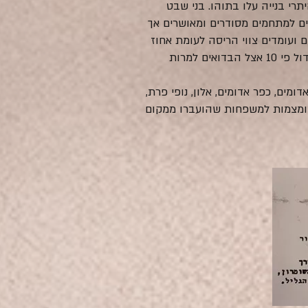
תרי בנייה עלו בתוהו. בני שבט
יבוץ מאהלים למתחמים מסודרים ומאושרים אך
 בתי האב של מבני הג'האלין תלויים ועומדים צווי הריסה לעומת אחוז
בודד מכלל המבנים של ההתיישבות הישראלית באזור זה (כולל מעלה אדומים). גם מספר הריסות הבתים גדול פי 10 אצל הבדואים למרות
ומים (מעלה אדומים, כפר אדומים, אלון, נופי פרת,
כניות בנייה מצומצמות למשפחות שהועברו ממקום