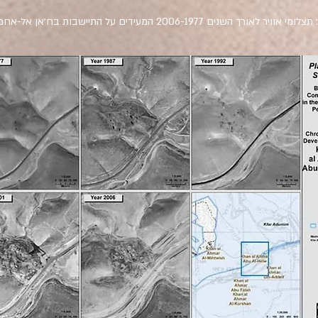
וויר לאורך השנים 2006-1977 המעידים על התיישבות בח׳אן אל-אחמר