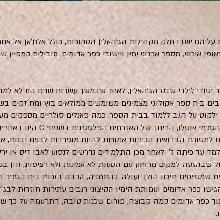
18, דונם) וכך שטחים עליהם ישבו חלק מקהילות הג'האלין הסמוכות, כולל אלח'אן
ופן אירוני, מספר ארגוני ימין ויישובי כפר אדומים, מובילים קמפיין
 ספר יסודי לילדי שבט הג'האלין, לאחר שבמשך עשרות שנים הם לא למדו
ילקוט על הגב ללמוד בבית הספר. כמה פאנלים סולריים מספקים מ
ומחשב אחד בחדר המנהלת. בהתאם להס
אם למסורת הבדואית הכיתות אמורות להיות מופרדות לבנים ובנות, א
ד עד כיתה ז' ולאחר מכן התלמידים נדרשים לנסוע לאבו דיס או יריח
 שבהגעה למקום מרוחק עם הסעות לא אמינות ולא רציפות, והן בשל
ם שמסיימים תיכון הולך ועולה בהתמדה, הרבה בזכות בית הספר הי
גישו כפר אדומים ועמותת הימין הקיצוני רגבים עתירות חוזרות לבג
תוך כפר אדומים קמה קבוצה, פורום שכנות טובה, התרעמה על כך 
.