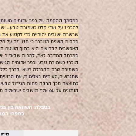
במסמך ההקמה של כפר
אדומים משנת 1978:
להכריז על ואדי קלט כשמורת טבע... יש
שרשרת ישובים יהודיים כדי לקטוע את 
ברבות השנים מתברר כי חזון זה על חלק
האפשרית לבדואים היא בתוך השטח הבנוי
במרחב המדבר. זאת, למרות שבאזור ישו
הוכרז כשמורת טבע וכפר אדומים הגיש 
בשמורה טרם ההכרזה רשאי בדרך כלל ל
שמגרשים, לעיתים באלימות, את הרועים. 
הנתונים על 60 אלף תושבים ישראלים מול 3500 מבני הג'האלין.
בטבלה: השוואה בין בני
במפה: המאחז