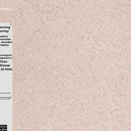
במפות: תצלומי א