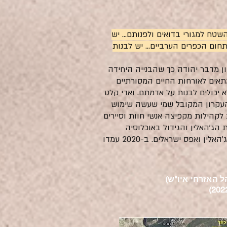
שטח למגורי בדואים ולפנותם... יש
חום הכפרים הערביים... יש לבנות
ון מדבר יהודה כך שהבנייה היחידה
מתאים לאורחות החיים המסורתיים
יכולים לבנות על אדמתם. ואדי קלט
 העקרון המקובל שמי שעשה שימוש
קהילות מקפיצה אנשי חוות וסיירים
 הג'האלין והגידול באוכלוסיה
כתוצאה מכך הרבה פחות מגידול טבעי. בשנת 1967 חיו בצפון מדבר יהודה כ-1500-2000 בדואים משבט הג'האלין ואפס ישראלים. ב-2020 עמדו
ל האזרחי איו"ש)