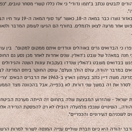
הודים לנבטים נכתב ב"תמו נדודי" כי אלו כללו קשרי מסחר טובים, "כפ
".
לדברי עובדיה, השבטים החיים כיום 
יפוש אחר מרעה לצאן ולגמלים. בחורף הם הגיעו לעומק המדבר ולנא
יפרו כי הבדואים גרים באוהלים ונודדים איתם ממקום למקום". בין עו
כי חנה במאהל של שבט ג'האלין. שנים אחדות לאחר מכן נסע גם החוקר
פגש בבדואים משבט ג'האלין שנדדו בעקבות עונות השנה והגידולים ה
ם במדבר יהודה, עולם הולך ונעלם", עוסק החוקר ביחס המדינה לבדו
ישראל ראו בנוודות איום על בטחון המדינה. משה דיין כתב ב
ר לסדר את זה במשך שני דורות. לא בכפייה, אבל בהכוונה מצד הממ
ינת ישראל - שהזרוע המבצעת שלה בתחום זה הייתה מערכת הביטחו
ודה... השינויים שנכפו מלמעלה הובילו לא רק להפסקת הנדידה אלא
 לשכניהם העירוניים והכפריים".
ר יהודה היא כיום חברת שוליים ענייה המנסה לשרוד למרות הרשוי