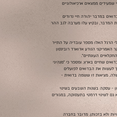
י שמעידים ממצאים ארכיאולוגיים
באזור נוצרו כבר במאה ה-18, כאשר "עד סוף המאה ה-19 עוד חיו הבדואים במדבר יהודה חיי נדודים
ות המדבר, ובקיץ עלו מערבה לגב ההר
לי הרגל האלו מספר עובדיה על התייר
 האמריקני הנודע אדוארד רובינסון
חקלאיים העונתיים".
אים שחיים בארץ, ומספר כי "מנהיגי
עיתון הארץ ב-1963 את הדברים הבאים: 'צריך לעשות את הבדואים לפועלים
שלה. מציאות זו ששמה בדואית -
ן - עסקה בשנות השבעים בשינוי
 גם לשינוי דרמטי בתעסוקה, במגורים
ות ולא בזכותן. מדובר בחברה