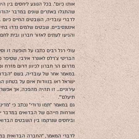
אותו כיום". בכל הנוגע ליחסים בין הי
שהתגלו באתרים שונים במדבר יהודה
אינטנסיביים. שבטים שלמים נדדו בח
והגיעו לעתים לאזור חברון ובית לחם.
עולי רגל רבים כתבו על תופעה זו וס
הבריטי צ'רלס לאונרד אירבי, שסיפר 
מדרום הר חברון לכיוון דרום מזרח ו
במאמר אחר של עובדיה, בשם "הבדואי
עירוניים... זו תהיה מהפכה, אך אפש
תיעלם'".
גם במאמר "תמו נדודי" נכתב כי "מד
אורחות חייהם של הבדואים במדבר יה
וביחסים שנרקמו בין השבטים הבדואים
לדברי המאמר, "החברה הבדואית במדב