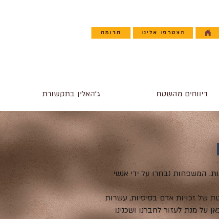
הצטרפו אלינו
תרומה
דיווחים מהשטח
ג'האלין בתקשורת
קשה" ל-22 משפחות נזקקות ב-7 קהילות ג'האלין שונות. המשפחות נבחרו על ידי אנשי
ת של זכויות אדם בסיסיות, עשרות
ן על מנת לעזור לחברנו ושכנינו